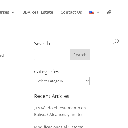
urses
BDA Real Estate
Contact Us
Search
st.
Categories
Categories
Recent Articles
¿Es válido el testamento en
Bolivia? Alcances y límites
para disponer de la masa
Modificaciones al Sistema
hereditaria