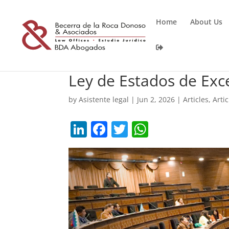
Home
About Us
Ley de Estados de Exce
by
Asistente legal
|
Jun 2, 2026
|
Articles
,
Arti
Li
F
T
W
n
a
w
h
k
c
itt
at
e
e
er
s
dI
b
A
n
o
p
o
p