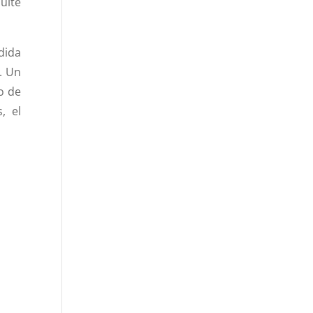
ulte
dida
. Un
o de
, el