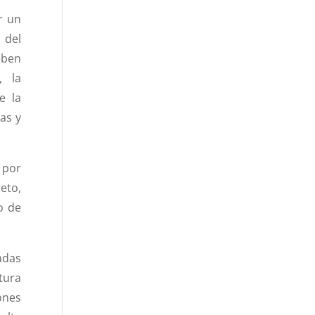
r un
 del
eben
, la
e la
as y
 por
eto,
o de
adas
tura
ones