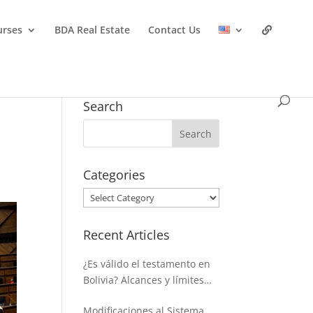
urses
BDA Real Estate
Contact Us
Search
Categories
Categories
Recent Articles
¿Es válido el testamento en
Bolivia? Alcances y límites
para disponer de la masa
Modificaciones al Sistema
hereditaria