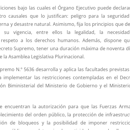
iciones bajo las cuales el Órgano Ejecutivo puede declara
ro causales que lo justifican: peligro para la seguridad
na y desastre natural. Asimismo, fija los principios que d
 su vigencia, entre ellos la legalidad, la necesidad
el respeto a los derechos humanos. Además, dispone qu
Decreto Supremo, tener una duración máxima de noventa dí
 la Asamblea Legislativa Plurinacional.
remo N.º 5636 desarrolla y aplica las facultades previstas
ra implementar las restricciones contempladas en el Decr
n Biministerial del Ministerio de Gobierno y el Ministeri
 se encuentran la autorización para que las Fuerzas Arm
blecimiento del orden público, la protección de infraestruc
bición de bloqueos y la posibilidad de imponer restricci