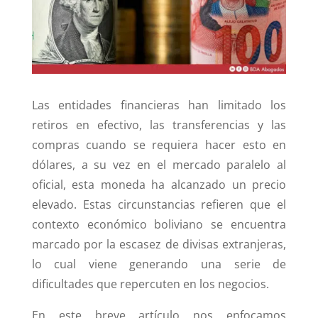
dI
b
A
n
o
p
o
p
k
Las entidades financieras han limitado los
retiros en efectivo, las transferencias y las
compras cuando se requiera hacer esto en
dólares, a su vez en el mercado paralelo al
oficial, esta moneda ha alcanzado un precio
elevado. Estas circunstancias refieren que el
contexto económico boliviano se encuentra
marcado por la escasez de divisas extranjeras,
lo cual viene generando una serie de
dificultades que repercuten en los negocios.
En este breve artículo nos enfocamos