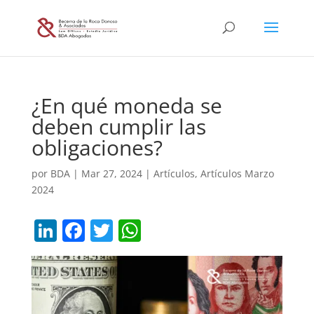
¿En qué moneda se
deben cumplir las
obligaciones?
por
BDA
|
Mar 27, 2024
|
Artículos
,
Artículos Marzo
2024
Li
F
T
W
n
a
w
h
k
c
itt
at
e
e
er
s