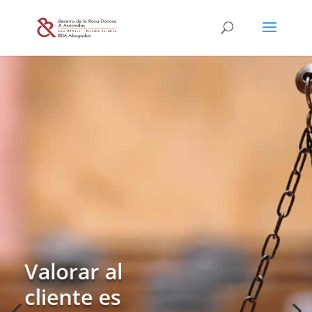
Dedique sus
Valorar al
esfuerzos en el
cliente es
giro de su