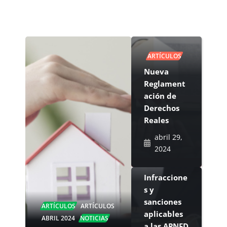
ARTÍCULOS
Nueva
Reglament
ación de
Derechos
Reales
abril 29,
2024
ARTÍCULOS
Infraccione
s y
sanciones
ARTÍCULOS
ARTÍCULOS
aplicables
ABRIL 2024
NOTICIAS
a las APNFD