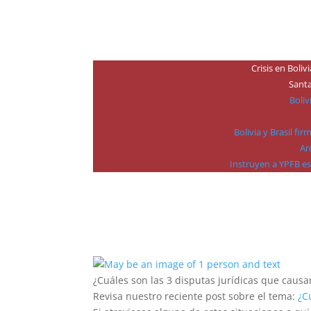
Crisis en Boliv
Santa
Boliv
Bolivia y Brasil f
Ar
Instruyen a YPFB e
¿Cuáles son las 3 disputas jurídicas que caus
Revisa nuestro reciente post sobre el tema:
¿Cu