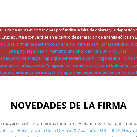
ia: la caída en las exportaciones profundiza la falta de dólares y la depresió
 Cruz apunta a convertirse en el centro de generación de energía eólica en B
ia y Brasil firman seis acuerdos en energía, minería, fertilizantes e industriali
Energía y seguridad alimentaria: una prioridad para Bolivia y Brasil
irman acuerdo de energía limpia que beneficiará a 58 mil hogares en el norte 
ce anuncia hallazgo de un “megacampo” de hidrocarburos en Bolivia (cnn.c
sfuerzos necesarios para acortar tiempos y empezar producción de hidroca
NOVEDADES DE LA FIRMA
an mayores enfrentamientos familiares y disminuyen los patrimoni
áles… – Becerra de la Roca Donoso & Asociados SRL – BDA Abogad