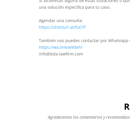
Si atraviesas alguna de estas situaciones o qu
una solución específica para tu caso.
Agendar una consulta:
https://shorturl.at/fuCYf
También nos puedes contactar por WhatsApp o
https://wa.link/w9dehl
info@bda-lawfirm.com
R
Agradecemos los comentarios y recomendacion