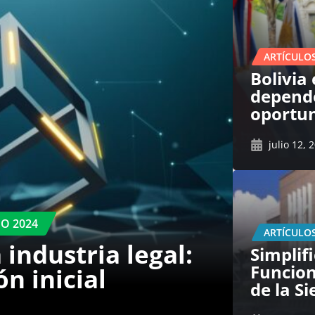
ARTÍCULO
Bolivia
depende
oportu
julio 12, 
IO 2024
ARTÍCULO
 industria legal:
Simplifi
Funcion
n inicial
de la Si