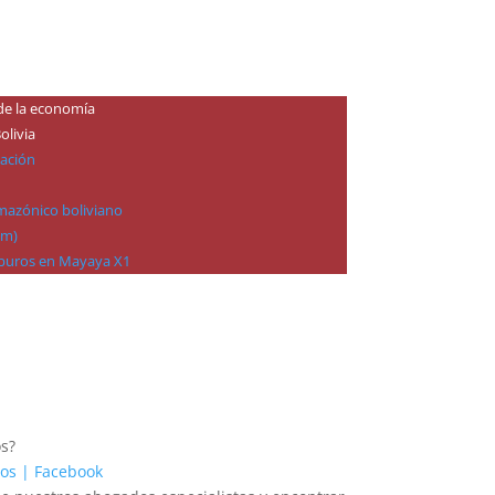
n de la economía
olivia
zación
amazónico boliviano
om)
rburos en Mayaya X1
os?
os | Facebook