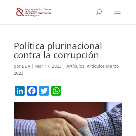
Política plurinacional
contra la corrupción
por
BDA
|
Mar 17, 2023
|
Artículos
,
Artículos Marzo
2023
Li
F
T
W
n
a
w
h
k
c
itt
at
e
e
er
s
dI
b
A