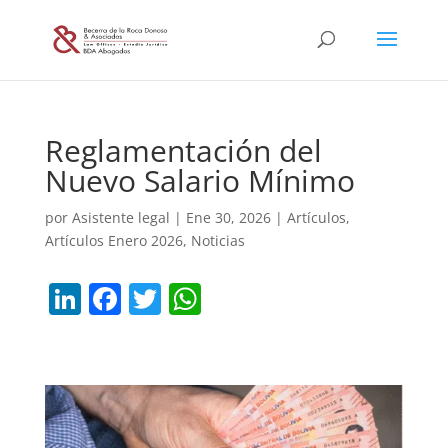
Reglamentación del
Nuevo Salario Mínimo
por
Asistente legal
|
Ene 30, 2026
|
Artículos
,
Artículos Enero 2026
,
Noticias
Li
F
T
W
n
a
w
h
k
c
itt
at
e
e
er
s
dI
b
A