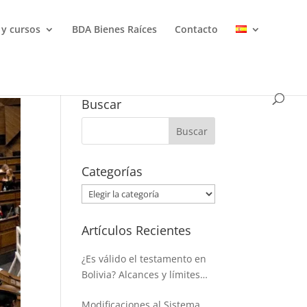
 y cursos
BDA Bienes Raíces
Contacto
Buscar
Categorías
Categorías
Artículos Recientes
¿Es válido el testamento en
Bolivia? Alcances y límites
para disponer de la masa
Modificaciones al Sistema
hereditaria