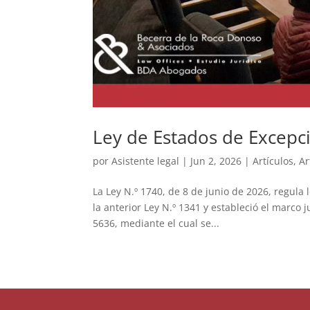
Ley de Estados de Excepci
por
Asistente legal
|
Jun 2, 2026
|
Artículos
,
Ar
La Ley N.º 1740, de 8 de junio de 2026, regula
la anterior Ley N.º 1341 y estableció el marco 
5636, mediante el cual se...