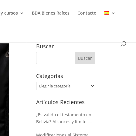
 y cursos
BDA Bienes Raíces
Contacto
Buscar
Categorías
Categorías
Artículos Recientes
¿Es válido el testamento en
Bolivia? Alcances y límites
para disponer de la masa
Modificaciones al Sistema
hereditaria