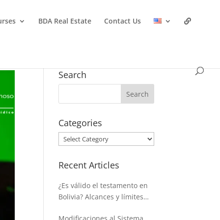
urses
BDA Real Estate
Contact Us
Search
Categories
Categories
Recent Articles
¿Es válido el testamento en
Bolivia? Alcances y límites
para disponer de la masa
Modificaciones al Sistema
hereditaria