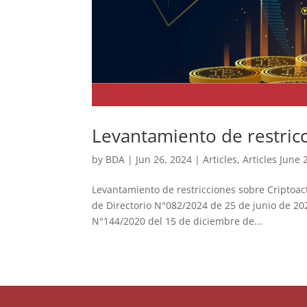
Levantamiento de restricc
by
BDA
|
Jun 26, 2024
|
Articles
,
Articles June 
Levantamiento de restricciones sobre Criptoacti
de Directorio N°082/2024 de 25 de junio de 2024
N°144/2020 del 15 de diciembre de...