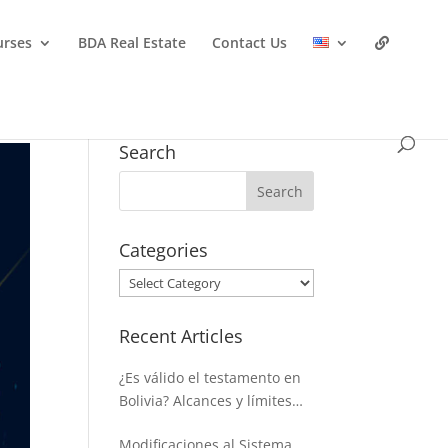
urses
BDA Real Estate
Contact Us
Search
Categories
Categories
Recent Articles
¿Es válido el testamento en
Bolivia? Alcances y límites
para disponer de la masa
Modificaciones al Sistema
hereditaria