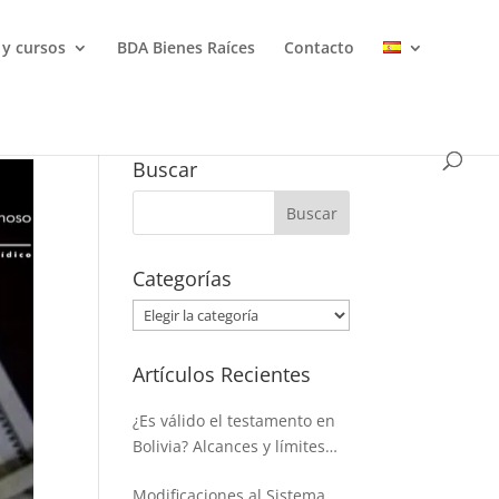
 y cursos
BDA Bienes Raíces
Contacto
Buscar
Categorías
Categorías
Artículos Recientes
¿Es válido el testamento en
Bolivia? Alcances y límites
para disponer de la masa
Modificaciones al Sistema
hereditaria