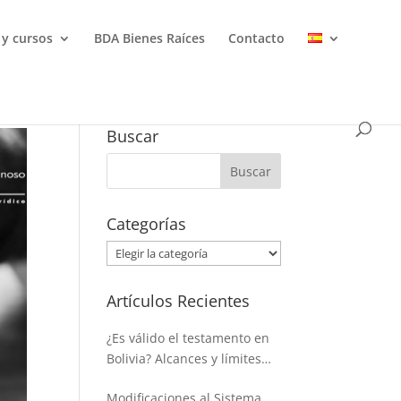
 y cursos
BDA Bienes Raíces
Contacto
Buscar
Categorías
Categorías
Artículos Recientes
¿Es válido el testamento en
Bolivia? Alcances y límites
para disponer de la masa
Modificaciones al Sistema
hereditaria