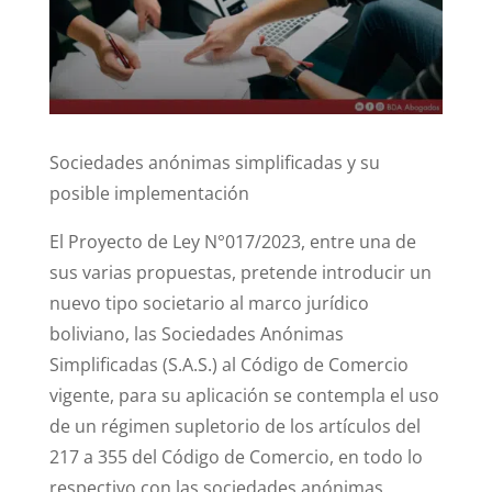
dI
b
A
n
o
p
o
p
k
Sociedades anónimas simplificadas y su
posible implementación
El Proyecto de Ley N°017/2023, entre una de
sus varias propuestas, pretende introducir un
nuevo tipo societario al marco jurídico
boliviano, las Sociedades Anónimas
Simplificadas (S.A.S.) al Código de Comercio
vigente, para su aplicación se contempla el uso
de un régimen supletorio de los artículos del
217 a 355 del Código de Comercio, en todo lo
respectivo con las sociedades anónimas,