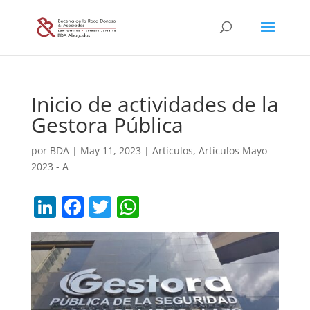
Inicio de actividades de la
Gestora Pública
por
BDA
|
May 11, 2023
|
Artículos
,
Artículos Mayo
2023 - A
Li
F
T
W
n
a
w
h
k
c
itt
at
e
e
er
s
dI
b
A