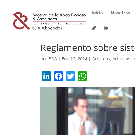
Inicio
Nosotros
Reglamento sobre sist
por
BDA
|
Ene 23, 2024
|
Artículos
,
Artículos 
Li
F
T
W
n
a
w
h
k
c
itt
at
e
e
er
s
dI
b
A
n
o
p
o
p