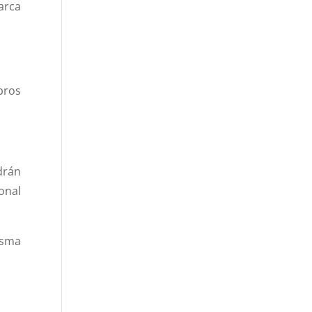
arca
bros
drán
onal
isma