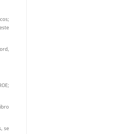
cos;
este
ord,
ROE;
ibro
, se