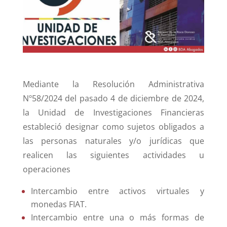
dI
b
A
n
o
p
o
p
k
Mediante la Resolución Administrativa
Nº58/2024 del pasado 4 de diciembre de 2024,
la Unidad de Investigaciones Financieras
estableció designar como sujetos obligados a
las personas naturales y/o jurídicas que
realicen las siguientes actividades u
operaciones
Intercambio entre activos virtuales y
monedas FIAT.
Intercambio entre una o más formas de