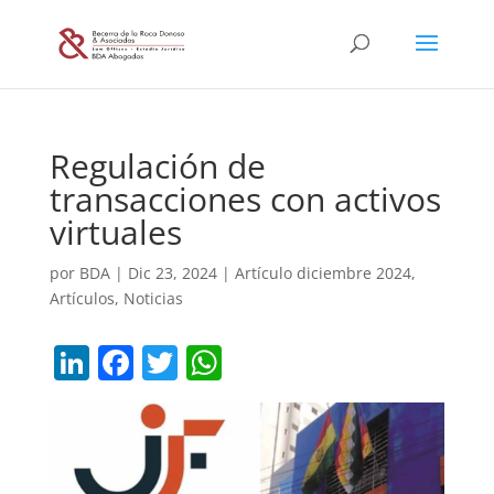
Regulación de
transacciones con activos
virtuales
por
BDA
|
Dic 23, 2024
|
Artículo diciembre 2024
,
Artículos
,
Noticias
Li
F
T
W
n
a
w
h
k
c
itt
at
e
e
er
s