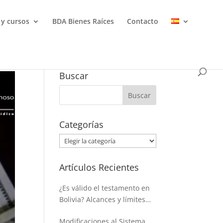
 y cursos
BDA Bienes Raíces
Contacto
Buscar
Categorías
Categorías
Artículos Recientes
¿Es válido el testamento en
Bolivia? Alcances y límites
para disponer de la masa
Modificaciones al Sistema
hereditaria