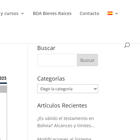
 y cursos
BDA Bienes Raíces
Contacto
Buscar
Categorías
Categorías
Artículos Recientes
¿Es válido el testamento en
Bolivia? Alcances y límites
para disponer de la masa
Modificaciones al Sistema
hereditaria