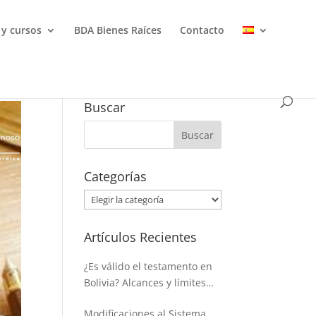
 y cursos
BDA Bienes Raíces
Contacto
Buscar
Categorías
Categorías
Artículos Recientes
¿Es válido el testamento en
Bolivia? Alcances y límites
para disponer de la masa
Modificaciones al Sistema
hereditaria