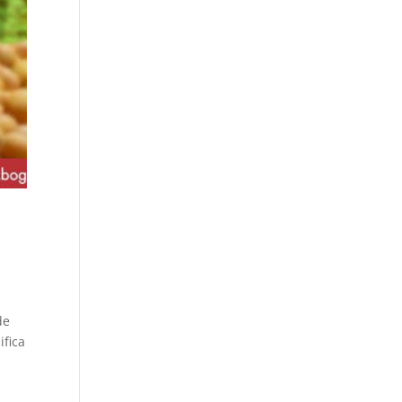
de
ifica