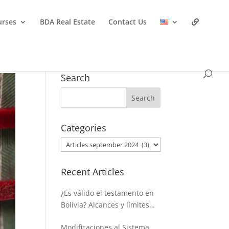
urses
BDA Real Estate
Contact Us
Search
Categories
Categories
Recent Articles
¿Es válido el testamento en
Bolivia? Alcances y límites
para disponer de la masa
Modificaciones al Sistema
hereditaria